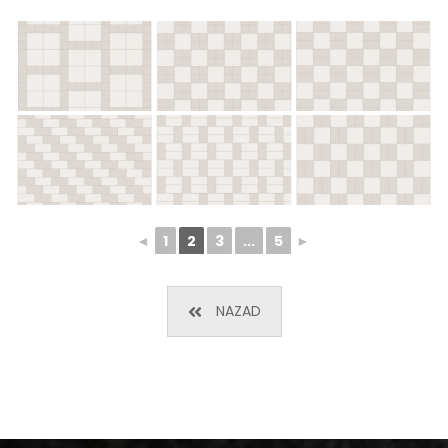
◄
1
2
3
...
5
►
NAZAD