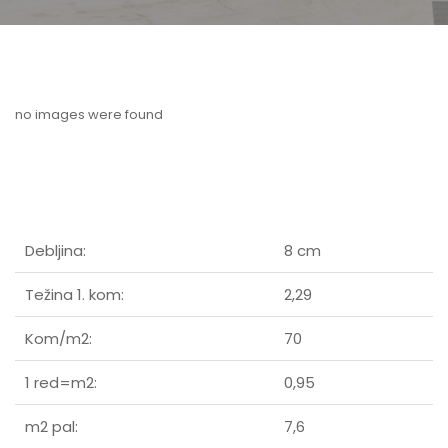
no images were found
Debljina:
8 cm
Težina 1. kom:
2,29
Kom/m2:
70
1 red=m2:
0,95
m2 pal:
7,6