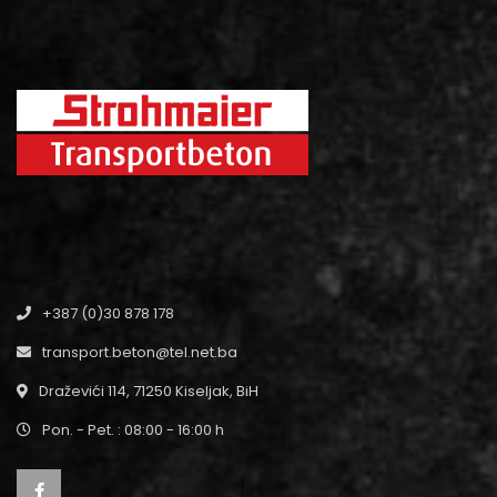
+387 (0)30 878 178
transport.beton@tel.net.ba
Draževići 114, 71250 Kiseljak, BiH
Pon. - Pet. : 08:00 - 16:00 h