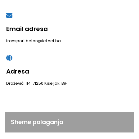
Email adresa
transport.beton@tel.net.ba
Adresa
Draževići 114, 71250 Kiseljak, BiH
Sheme polaganja