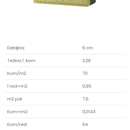
Debljina:
6 cm
Težina 1. kom:
2,29
Kom/m2:
70
1 red=m2:
0,95
m2 pal:
7,6
Kom=m2:
0,0143
Kom/red:
64