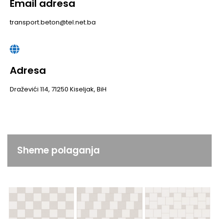
Email adresa
transport.beton@tel.net.ba
Adresa
Draževići 114, 71250 Kiseljak, BiH
Sheme polaganja