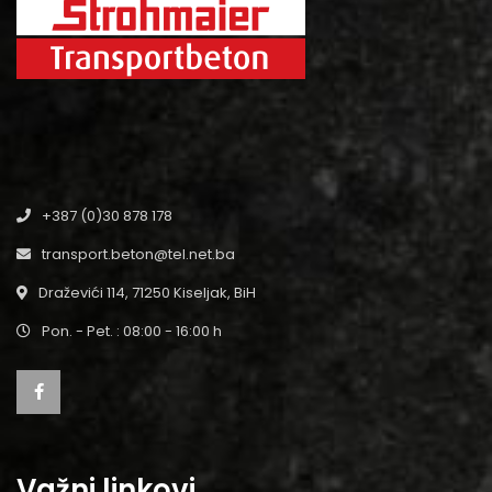
+387 (0)30 878 178
transport.beton@tel.net.ba
Draževići 114, 71250 Kiseljak, BiH
Pon. - Pet. : 08:00 - 16:00 h
Važni linkovi