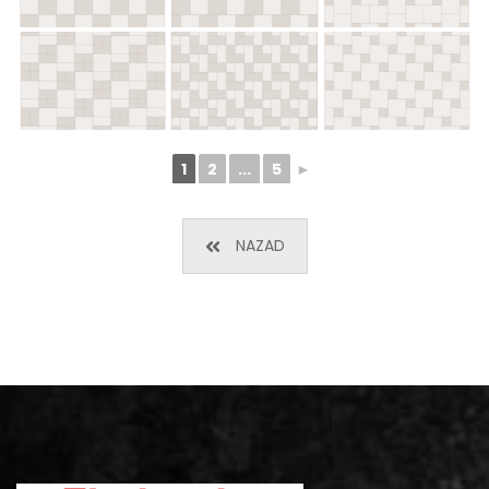
1
2
...
5
►
NAZAD