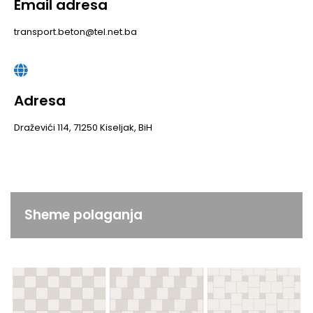
Email adresa
transport.beton@tel.net.ba
Adresa
Draževići 114, 71250 Kiseljak, BiH
Sheme polaganja