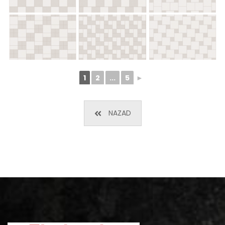
1
2
...
5
►
NAZAD