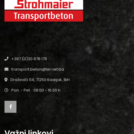
+387 (0)30 878 178
transport.beton@tel.net.ba
Draževići 114, 71250 Kiseljak, BiH
Pon. - Pet. : 08:00 - 16:00 h
Važni linkovi