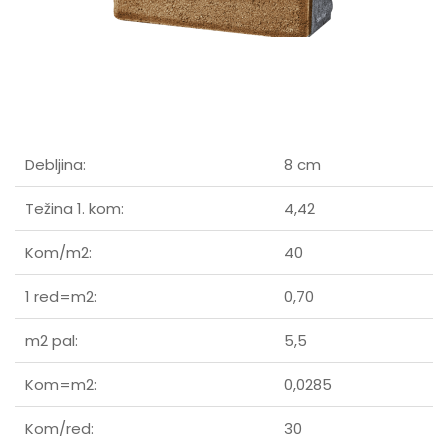
Debljina:
8 cm
Težina 1. kom:
4,42
Kom/m2:
40
1 red=m2:
0,70
m2 pal:
5,5
Kom=m2:
0,0285
Kom/red:
30