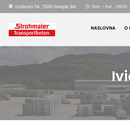
Draževići 114, 71250 Kiseljak, BiH
Pon. - Pet. : 08:00 
NASLOVNA
O
Iv