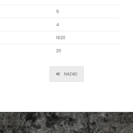
5
4
1620
20
NAZAD