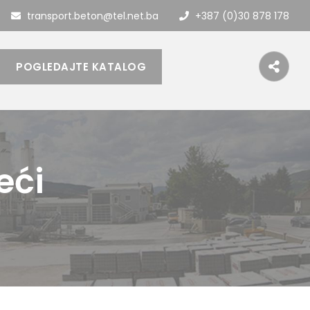
transport.beton@tel.net.ba
+387 (0)30 878 178
POGLEDAJTE KATALOG
eći