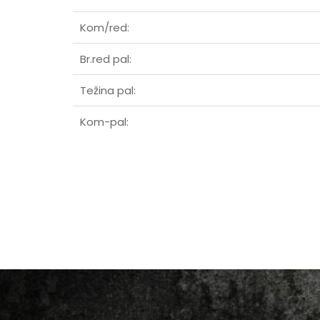
Kom/red:
Br.red pal:
Težina pal:
Kom-pal: