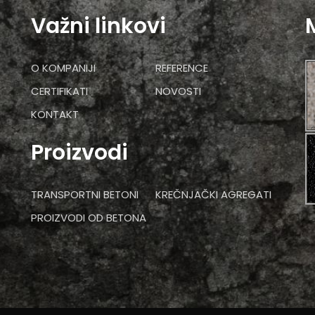
Važni linkovi
O KOMPANIJI
REFERENCE
CERTIFIKATI
NOVOSTI
KONTAKT
Proizvodi
TRANSPORTNI BETONI
KREČNJAČKI AGREGATI
PROIZVODI OD BETONA