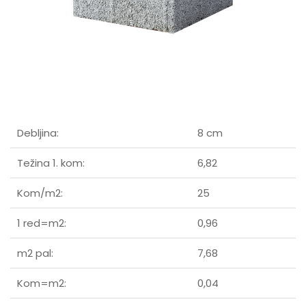
Debljina:
8 cm
Težina 1. kom:
6,82
Kom/m2:
25
1 red=m2:
0,96
m2 pal:
7,68
Kom=m2:
0,04