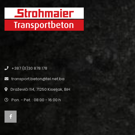
+387 (0)30 878 178
transport.beton@tel.net.ba
Draževići 114, 71250 Kiseljak, BiH
Pon. - Pet. : 08:00 - 16:00 h