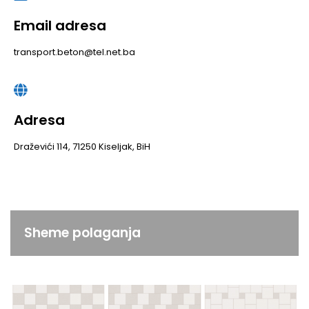
Email adresa
transport.beton@tel.net.ba
Adresa
Draževići 114, 71250 Kiseljak, BiH
Sheme polaganja