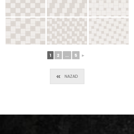
1
2
...
5
►
NAZAD