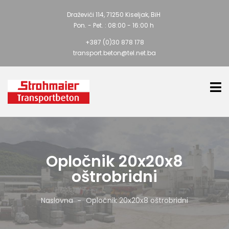
Draževići 114, 71250 Kiseljak, BiH
Pon. - Pet. : 08:00 - 16:00 h
+387 (0)30 878 178
transport.beton@tel.net.ba
Opločnik 20x20x8
oštrobridni
Naslovna
Opločnik 20x20x8 oštrobridni