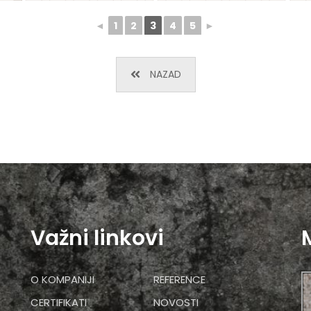
◄
1
2
3
4
5
►
NAZAD
Važni linkovi
O KOMPANIJI
REFERENCE
CERTIFIKATI
NOVOSTI