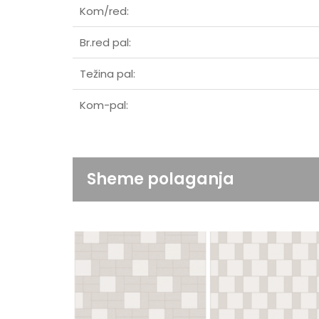
Kom/red:
Br.red pal:
Težina pal:
Kom-pal:
Sheme polaganja