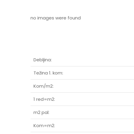
no images were found
Debljina:
Težina 1. kom:
Kom/m2:
1 red=m2:
m2 pal:
Kom=m2: