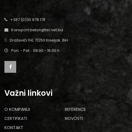
+387 (0)30 878 178
transport.beton@tel.net.ba
Draževići 114, 71250 Kiseljak, BiH
Pon. - Pet. : 08:00 - 16:00 h
Važni linkovi
O KOMPANIJI
REFERENCE
CERTIFIKATI
NOVOSTI
KONTAKT