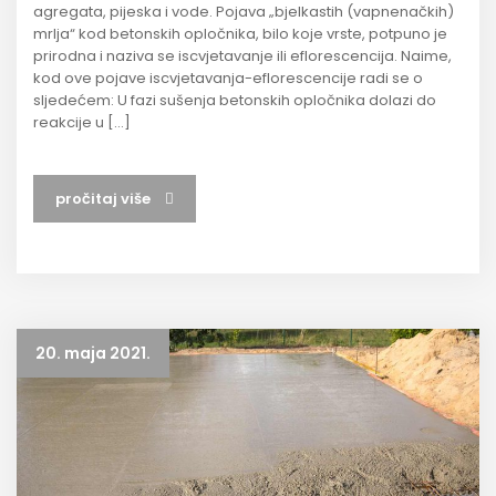
agregata, pijeska i vode. Pojava „bjelkastih (vapnenačkih)
mrlja“ kod betonskih opločnika, bilo koje vrste, potpuno je
prirodna i naziva se iscvjetavanje ili eflorescencija. Naime,
kod ove pojave iscvjetavanja-eflorescencije radi se o
sljedećem: U fazi sušenja betonskih opločnika dolazi do
reakcije u […]
pročitaj više
20. maja 2021.