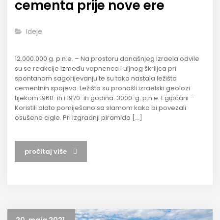
cementa prije nove ere
Ideje
12.000.000 g. p.n.e. – Na prostoru današnjeg Izraela odvile
su se reakcije između vapnenca i uljnog škriljca pri
spontanom sagorijevanju te su tako nastala ležišta
cementnih spojeva. Ležišta su pronašli izraelski geolozi
tijekom 1960-ih i 1970-ih godina. 3000. g. p.n.e. Egipćani –
Koristili blato pomiješano sa slamom kako bi povezali
osušene cigle. Pri izgradnji piramida […]
pročitaj više